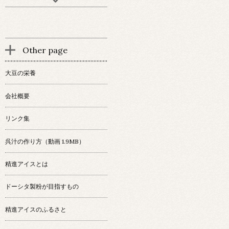
Other page
大豆の栄養
会社概要
リンク集
呉汁の作り方（動画 1.9MB）
精進アイスとは
ドーシタ製粉が目指すもの
精進アイスのふるさと