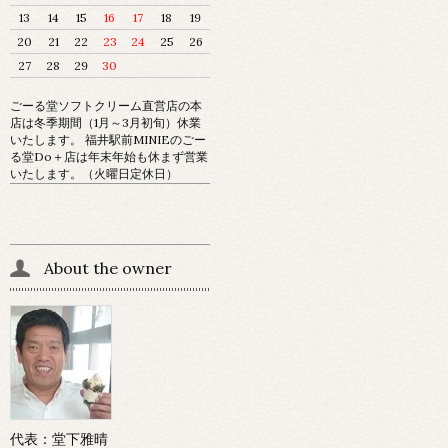
13
14
15
16
17
18
19
20
21
22
23
24
25
26
27
28
29
30
ごーる堂ソフトクリーム直営店の本
店は冬季期間（1月～3月初旬）休業
いたします。 福井駅前MINIEのごー
る堂Do＋店は年末年始も休まず営業
いたします。（火曜日定休日）
About the owner
代表：堂下雅晴