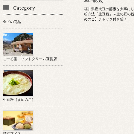
390円(税込)
Category
福井県産大豆の酵素を大事に
粉方法「生豆粉」＝生の豆の
めのこ】チャック付き袋！
全ての商品
ごーる堂 ソフトクリーム直営店
生豆粉（まめのこ）
精進アイス