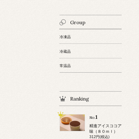
Group
冷凍品
冷蔵品
常温品
Ranking
1
No.
精進アイスココア
味（８０ｍｌ）
312円(税込)