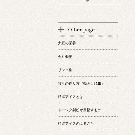
Other page
大豆の栄養
会社概要
リンク集
呉汁の作り方（動画 1.9MB）
精進アイスとは
ドーシタ製粉が目指すもの
精進アイスのふるさと