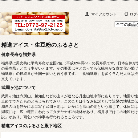
マイアカウント
ログ
精進アイス・生豆粉のふるさと
健康長寿な福井県
福井県は男女共に平均寿命が全国2位（平成12年調べ）の長寿県です。日本自体
の長寿県」と言う事がいえます。その要因は何と言っても伝統豊かな食文化が挙げ
物繊維」の摂取量が全国一多いと言う事です。「食物繊維」を多く含んだ大豆は摂
支えています。
武周ヶ池について
武周ヶ池は六所山、越知山などの山々が連なる丹生山地中部にあります。地滑り性
止めてできたものと考えられており、このことは今なお伝説として近隣の地域に伝
湖岸の山を静かに水に写す武周ヶ池は、いかにも深山の池という感じで、休日には
湖底には、広い範囲にわたってタチヤナギの純林があり、福井県ではこの地区だけ
説」があり、雨乞いの神事も行われるところです。
精進アイスのふるさと殿下地区