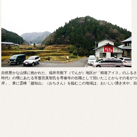
自然豊かな山懐に抱かれた、福井市殿下（でんが）地区が「精進アイス」のふるさ
時代）の甥にあたる常盤宮真智氏を専修寺の住職として招いたことからその名がつ
岸」、東に霊峰「越知山」（おちさん）を臨むこの地域は、おいしい湧き水や、自