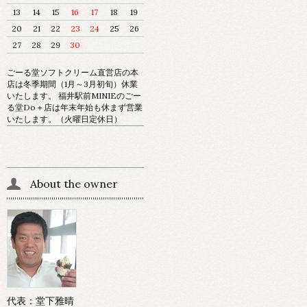
13
14
15
16
17
18
19
20
21
22
23
24
25
26
27
28
29
30
ごーる堂ソフトクリーム直営店の本
店は冬季期間（1月～3月初旬）休業
いたします。 福井駅前MINIEのごー
る堂Do＋店は年末年始も休まず営業
いたします。（火曜日定休日）
About the owner
代表：堂下雅晴