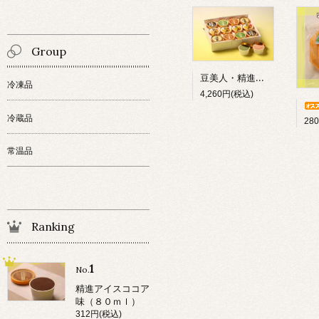
Group
豆美人・精進アイスセット
冷凍品
4,260円(税込)
冷蔵品
28
常温品
Ranking
1
No.
精進アイスココア
味（８０ｍｌ）
312円(税込)