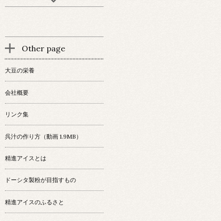
Other page
大豆の栄養
会社概要
リンク集
呉汁の作り方（動画 1.9MB）
精進アイスとは
ドーシタ製粉が目指すもの
精進アイスのふるさと